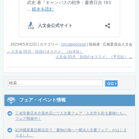
2023年5月22日
|
カテゴリー :
Uncategorized
|
投稿者 : 広報委員会人文会
←
人文会 05月「自信のオススメ」（白水社）
人文会 05月「自信のオススメ」（平凡社）
→
フェア・イベント情報
三省堂書店名古屋本店にて人文書フェア「人文学を彩る書物たち」
フェア開催中！
紀伊國屋書店横浜店で「書物の海へー横浜人文書フェア」がはじま
りました。