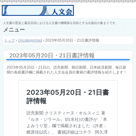
人文書の普及と書店店頭における人文書の棚構築を目的とする出版社の集まりです。
メニュー
コ
トップ
›
Uncategorized
›
2023年05月20日・21日書評情報
ン
テ
ン
2023年05月20日・21日書評情報
ツ
へ
ス
2023年05月20日・21日の、読売新聞、朝日新聞、日本経済新聞、毎日新
キ
聞の各紙書評欄に掲載された人文会会員社書籍の書評情報を紹介します！
ッ
プ