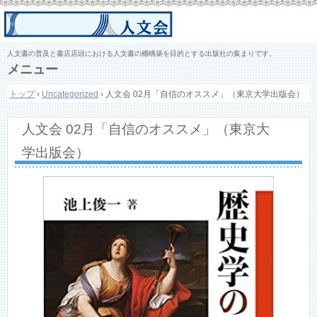
人文書の普及と書店店頭における人文書の棚構築を目的とする出版社の集まりです。
メニュー
コ
トップ
›
Uncategorized
›
人文会 02月「自信のオススメ」（東京大学出版会）
ン
テ
ン
人文会 02月「自信のオススメ」（東京大
ツ
へ
学出版会）
ス
キ
ッ
プ