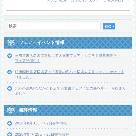
人文会 02月「自信のオススメ」（日本評論社）
→
フェア・イベント情報
三省堂書店名古屋本店にて人文書フェア「人文学を彩る書物たち」
フェア開催中！
紀伊國屋書店横浜店で「書物の海へー横浜人文書フェア」がはじま
りました。
北陸のBOOKSなかだ各店で人文書フェア「知の森を歩く」が始まり
ました
書評情報
2026年8月01日・02日書評情報
2026年07月25日・26日書評情報