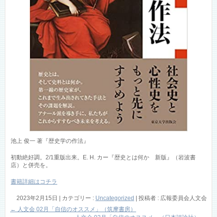
池上 俊一 著『歴史学の作法』
初動絶好調。2/1重版出来。E. H. カー『歴史とは何か 新版』（岩波書
店）と併売を。
書籍詳細はコチラ
2023年2月15日
|
カテゴリー :
Uncategorized
|
投稿者 : 広報委員会人文会
←
人文会 02月「自信のオススメ」（筑摩書房）