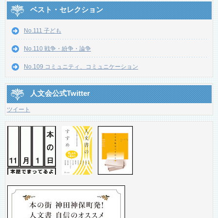
ベスト・セレクション
No.111 子ども
No.110 戦争・紛争・論争
No.109 コミュニティ、コミュニケーション
人文会公式Twitter
ツイート