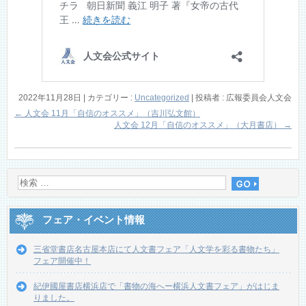
2022年11月28日
|
カテゴリー :
Uncategorized
|
投稿者 : 広報委員会人文会
←
人文会 11月「自信のオススメ」（吉川弘文館）
人文会 12月「自信のオススメ」（大月書店）
→
フェア・イベント情報
三省堂書店名古屋本店にて人文書フェア「人文学を彩る書物たち」
フェア開催中！
紀伊國屋書店横浜店で「書物の海へー横浜人文書フェア」がはじま
りました。