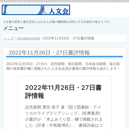
人文書の普及と書店店頭における人文書の棚構築を目的とする出版社の集まりです。
メニュー
コ
トップ
›
Uncategorized
›
2022年11月26日・27日書評情報
ン
テ
ン
2022年11月26日・27日書評情報
ツ
へ
ス
2022年11月26日・27日の、読売新聞、朝日新聞、日本経済新聞、毎日新
キ
聞の各紙書評欄に掲載された人文会会員社書籍の書評情報を紹介します！
ッ
プ