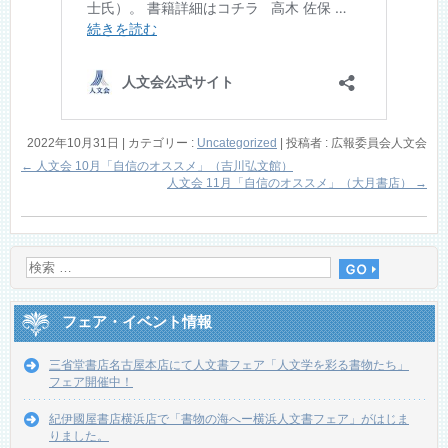
2022年10月31日
|
カテゴリー :
Uncategorized
|
投稿者 : 広報委員会人文会
←
人文会 10月「自信のオススメ」（吉川弘文館）
人文会 11月「自信のオススメ」（大月書店）
→
フェア・イベント情報
三省堂書店名古屋本店にて人文書フェア「人文学を彩る書物たち」
フェア開催中！
紀伊國屋書店横浜店で「書物の海へー横浜人文書フェア」がはじま
りました。