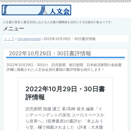
人文書の普及と書店店頭における人文書の棚構築を目的とする出版社の集まりです。
メニュー
コ
トップ
›
Uncategorized
›
2022年10月29日・30日書評情報
ン
テ
ン
2022年10月29日・30日書評情報
ツ
へ
ス
2022年10月29日・30日の、読売新聞、朝日新聞、日本経済新聞の各紙書
キ
評欄に掲載された人文会会員社書籍の書評情報を紹介します！
ッ
プ