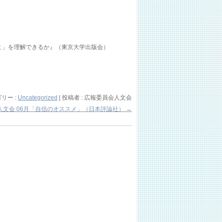
すなよ」を理解できるか』（東京大学出版会）
リー :
Uncategorized
|
投稿者 : 広報委員会人文会
人文会 06月「自信のオススメ」（日本評論社）
→