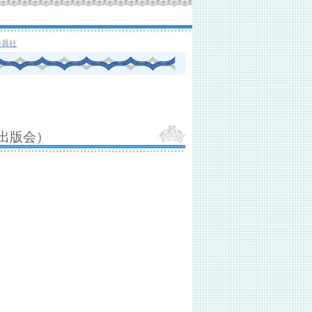
会員社
出版会）