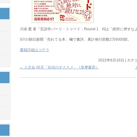
川添 愛 著『言語学バーリ・トゥード：Round 1 AIは「絶対に押
5/7の朝日新聞「売れてる本」欄で書評。累計発行部数2万6000部。
書籍詳細はコチラ
2022年6月16日
|
カテゴ
←
人文会 06月「自信のオススメ」（筑摩書房）