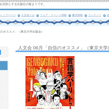
を目的とする出版社の集まりです。
トップページ
人文会とは
フェア・イベント情報
書評情報
コンテンツ
自信のオススメ」（東京大学出版会）
人文会 06月「自信のオススメ」（東京大学
！
浜