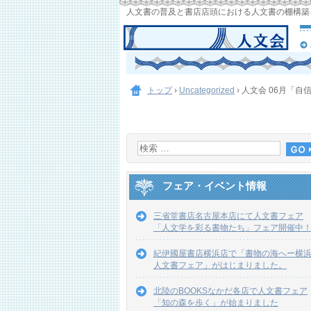
人文書の普及と書店店頭における人文書の棚構築
トップ
›
Uncategorized
›
人文会 06月「
フェア・イベント情報
三省堂書店名古屋本店にて人文書フェア
「人文学を彩る書物たち」フェア開催中
紀伊國屋書店横浜店で「書物の海へー横
人文書フェア」がはじまりました。
北陸のBOOKSなかだ各店で人文書フェア
「知の森を歩く」が始まりました