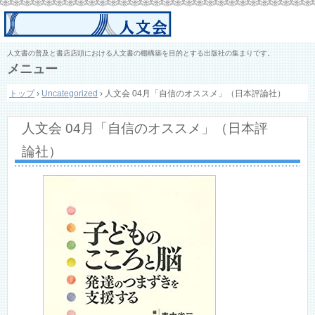
人文書の普及と書店店頭における人文書の棚構築を目的とする出版社の集まりです。
メニュー
コ
トップ
›
Uncategorized
›
人文会 04月「自信のオススメ」（日本評論社）
ン
テ
ン
人文会 04月「自信のオススメ」（日本評
ツ
へ
論社）
ス
キ
ッ
プ