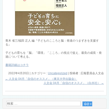
青木 省三/福田 正人 編『子どものこころと脳：発達のつまずきを支援す
る』
子どもの育ちを「脳」「環境」「こころ」の視点で捉え、最良の成長・発
達について考える。
書籍詳細はコチラ
2022年4月20日
|
カテゴリー :
Uncategorized
|
投稿者 : 広報委員会人文会
←
人文会 04月「自信のオススメ」（東京大学出版会）
人文会 04月「自信のオススメ」（白水社）
→