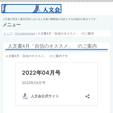
人文書の普及と書店店頭における人文書の棚構築を目的とする出版社の集まりです。
メニュー
コ
トップ
›
Uncategorized
›
人文書4月「自信のオススメ」 のご案内
ン
テ
ン
人文書4月「自信のオススメ」 のご案内
ツ
へ
ス
人文書4月「自信のオススメ」 のご案内です。
キ
ッ
プ