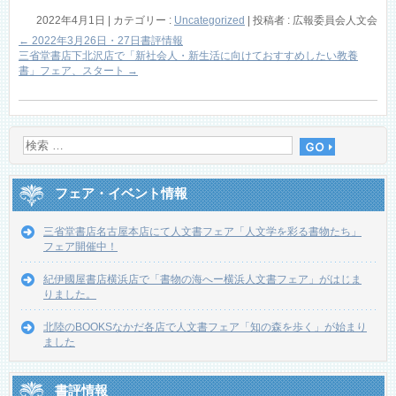
2022年4月1日
|
カテゴリー :
Uncategorized
|
投稿者 : 広報委員会人文会
←
2022年3月26日・27日書評情報
三省堂書店下北沢店で「新社会人・新生活に向けておすすめしたい教養
書」フェア、スタート
→
フェア・イベント情報
三省堂書店名古屋本店にて人文書フェア「人文学を彩る書物たち」
フェア開催中！
紀伊國屋書店横浜店で「書物の海へー横浜人文書フェア」がはじま
りました。
北陸のBOOKSなかだ各店で人文書フェア「知の森を歩く」が始まり
ました
書評情報