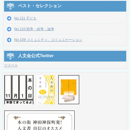
ベスト・セレクション
No.111 子ども
No.110 戦争・紛争・論争
No.109 コミュニティ、コミュニケーション
人文会公式Twitter
ツイート