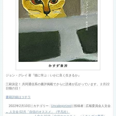
ジョン・グレイ 著『猫に学ぶ：いかに良く生きるか』
三刷決定！ 共同通信系の書評掲載でさらに読者が広がっています。２月22
日猫の日！
書籍詳細はコチラ
2022年2月10日
|
カテゴリー :
Uncategorized
|
投稿者 : 広報委員会人文会
←
人文会 02月「自信のオススメ」（平凡社）