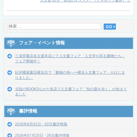
人文会 02月「自信のオススメ」（ミネルヴァ書房）
→
フェア・イベント情報
三省堂書店名古屋本店にて人文書フェア「人文学を彩る書物たち」
フェア開催中！
紀伊國屋書店横浜店で「書物の海へー横浜人文書フェア」がはじま
りました。
北陸のBOOKSなかだ各店で人文書フェア「知の森を歩く」が始まり
ました
書評情報
2026年8月01日・02日書評情報
2026年07月25日・26日書評情報