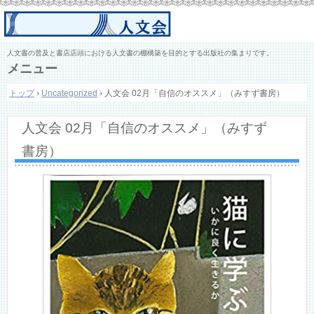
人文書の普及と書店店頭における人文書の棚構築を目的とする出版社の集まりです。
メニュー
コ
トップ
›
Uncategorized
›
人文会 02月「自信のオススメ」（みすず書房）
ン
テ
ン
人文会 02月「自信のオススメ」（みすず
ツ
へ
書房）
ス
キ
ッ
プ