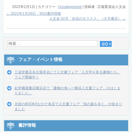
2022年2月1日
|
カテゴリー :
Uncategorized
|
投稿者 : 広報委員会人文会
←
2022年1月29日・30日書評情報
人文会 02月「自信のオススメ」（大月書店）
→
フェア・イベント情報
三省堂書店名古屋本店にて人文書フェア「人文学を彩る書物たち」
フェア開催中！
紀伊國屋書店横浜店で「書物の海へー横浜人文書フェア」がはじま
りました。
北陸のBOOKSなかだ各店で人文書フェア「知の森を歩く」が始まり
ました
書評情報