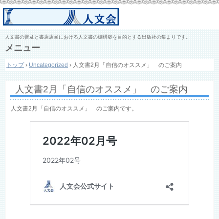
人文書の普及と書店店頭における人文書の棚構築を目的とする出版社の集まりです。
メニュー
コ
トップ
›
Uncategorized
›
人文書2月「自信のオススメ」 のご案内
ン
テ
ン
人文書2月「自信のオススメ」 のご案内
ツ
へ
ス
人文書2月「自信のオススメ」 のご案内です。
キ
ッ
プ