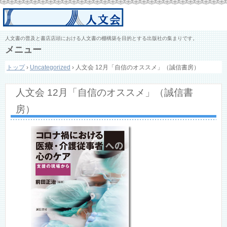
人文書の普及と書店店頭における人文書の棚構築を目的とする出版社の集まりです。
メニュー
コ
トップ
›
Uncategorized
›
人文会 12月「自信のオススメ」（誠信書房）
ン
テ
ン
人文会 12月「自信のオススメ」（誠信書
ツ
へ
房）
ス
キ
ッ
プ