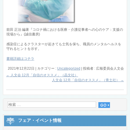
前田 正治 編著『コロナ禍における医療・介護従事者への心のケア：支援の
現場から』(誠信書房)
感染症によるクラスターが起きても士気を保ち、職員のメンタルヘルスを
守れるヒントを示す。
書籍詳細はコチラ
2021年12月22日
|
カテゴリー :
Uncategorized
|
投稿者 : 広報委員会人文会
←
人文会 12月「自信のオススメ」（晶文社）
人文会 12月「自信のオススメ」（青土社）
→
フェア・イベント情報