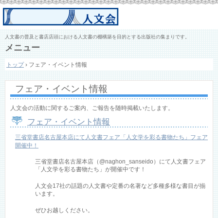
人文書の普及と書店店頭における人文書の棚構築を目的とする出版社の集まりです。
メニュー
コ
トップ
›
フェア・イベント情報
ン
テ
ン
フェア・イベント情報
ツ
へ
ス
人文会の活動に関するご案内、ご報告を随時掲載いたします。
キ
フェア・イベント情報
ッ
プ
三省堂書店名古屋本店にて人文書フェア「人文学を彩る書物たち」フェア
開催中！
三省堂書店名古屋本店（@naghon_sanseido）にて人文書フェア
「人文学を彩る書物たち」が開催中です！
人文会17社の話題の人文書や定番の名著など多種多様な書目が揃
います。
ぜひお越しください。