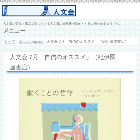
人文書の普及と書店店頭における人文書の棚構築を目的とする出版社の集まりです。
メニュー
コ
トップ
›
Uncategorized
›
人文会 7月「自信のオススメ」（紀伊國屋書店）
ン
テ
ン
人文会 7月「自信のオススメ」（紀伊國
ツ
へ
屋書店）
ス
キ
ッ
プ