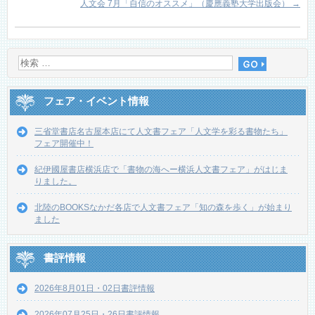
人文会 7月「自信のオススメ」（慶應義塾大学出版会）
→
フェア・イベント情報
三省堂書店名古屋本店にて人文書フェア「人文学を彩る書物たち」
フェア開催中！
紀伊國屋書店横浜店で「書物の海へー横浜人文書フェア」がはじま
りました。
北陸のBOOKSなかだ各店で人文書フェア「知の森を歩く」が始まり
ました
書評情報
2026年8月01日・02日書評情報
2026年07月25日・26日書評情報