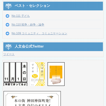
ベスト・セレクション
No.111 子ども
No.110 戦争・紛争・論争
No.109 コミュニティ、コミュニケーション
人文会公式Twitter
ツイート