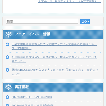
人文会 6月「自信のオススメ」（みすず書房）
→
フェア・イベント情報
三省堂書店名古屋本店にて人文書フェア「人文学を彩る書物たち」
フェア開催中！
紀伊國屋書店横浜店で「書物の海へー横浜人文書フェア」がはじま
りました。
北陸のBOOKSなかだ各店で人文書フェア「知の森を歩く」が始まり
ました
書評情報
2026年8月01日・02日書評情報
2026年07月25日・26日書評情報