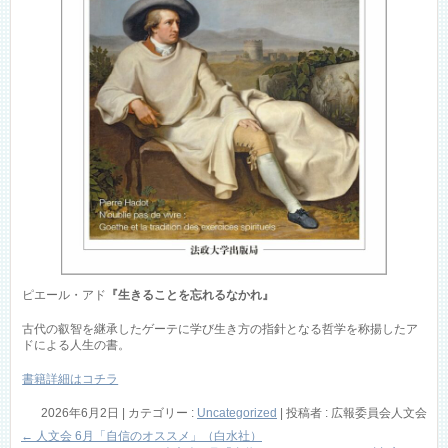
ピエール・アド
『生きることを忘れるなかれ』
古代の叡智を継承したゲーテに学び生き方の指針となる哲学を称揚したア
ドによる人生の書。
書籍詳細はコチラ
2026年6月2日
|
カテゴリー :
Uncategorized
|
投稿者 : 広報委員会人文会
←
人文会 6月「自信のオススメ」（白水社）