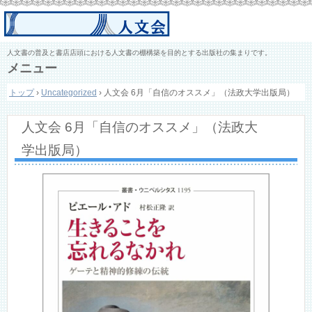
人文書の普及と書店店頭における人文書の棚構築を目的とする出版社の集まりです。
メニュー
コ
トップ
›
Uncategorized
›
人文会 6月「自信のオススメ」（法政大学出版局）
ン
テ
ン
人文会 6月「自信のオススメ」（法政大
ツ
へ
学出版局）
ス
キ
ッ
プ