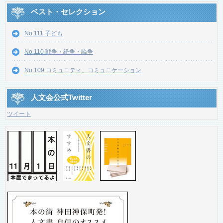
ベスト・セレクション
No.111 子ども
No.110 戦争・紛争・論争
No.109 コミュニティ、コミュニケーション
人文会公式Twitter
ツイート